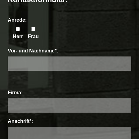
Anrede:
Herr
Frau
Vor- und Nachname*:
Bitte
Firma:
lasse
dieses
Anschrift*:
Feld
leer.