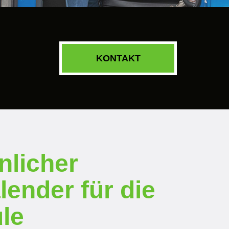
KONTAKT
nlicher
lender für die
le