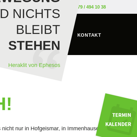
0179 / 494 10 38
D NICHTS
BLEIBT
BERUFSAUSBILDUNG
KONTAKT
STEHEN
Heraklit von Ephesos
H!
 nicht nur in Hofgeismar, in Immenhausen,