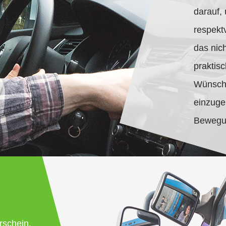
darauf, 
respekt
das nic
praktisc
Wünsche
einzugeh
Bewegu
rschein,