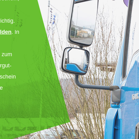
ichtig.
ilden
. In
r zum
rgut-
rschein
re